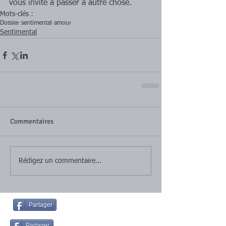
vous invite à passer à autre chose.
Mots-clés :
Dossier sentimental amour
Sentimental
Commentaires
Rédigez un commentaire...
Partager
Partager