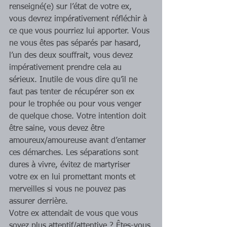
renseigné(e) sur l’état de votre ex, 
vous devrez impérativement réfléchir à 
ce que vous pourriez lui apporter. Vous 
ne vous êtes pas séparés par hasard, 
l’un des deux souffrait, vous devez 
impérativement prendre cela au 
sérieux. Inutile de vous dire qu’il ne 
faut pas tenter de récupérer son ex 
pour le trophée ou pour vous venger 
de quelque chose. Votre intention doit 
être saine, vous devez être 
amoureux/amoureuse avant d’entamer 
ces démarches. Les séparations sont 
dures à vivre, évitez de martyriser 
votre ex en lui promettant monts et 
merveilles si vous ne pouvez pas 
assurer derrière. 
Votre ex attendait de vous que vous 
soyez plus attentif/attentive ? Êtes-vous 