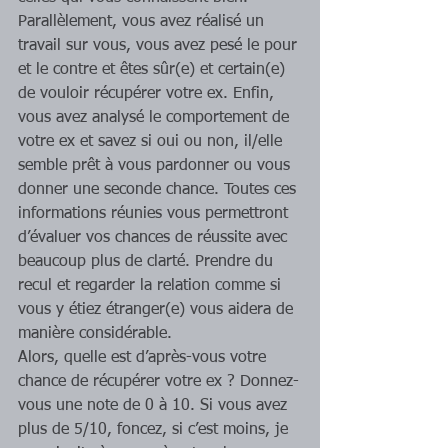
Parallèlement, vous avez réalisé un 
travail sur vous, vous avez pesé le pour 
et le contre et êtes sûr(e) et certain(e) 
de vouloir récupérer votre ex. Enfin, 
vous avez analysé le comportement de 
votre ex et savez si oui ou non, il/elle 
semble prêt à vous pardonner ou vous 
donner une seconde chance. Toutes ces 
informations réunies vous permettront 
d’évaluer vos chances de réussite avec 
beaucoup plus de clarté. Prendre du 
recul et regarder la relation comme si 
vous y étiez étranger(e) vous aidera de 
manière considérable. 
Alors, quelle est d’après-vous votre 
chance de récupérer votre ex ? Donnez-
vous une note de 0 à 10. Si vous avez 
plus de 5/10, foncez, si c’est moins, je 