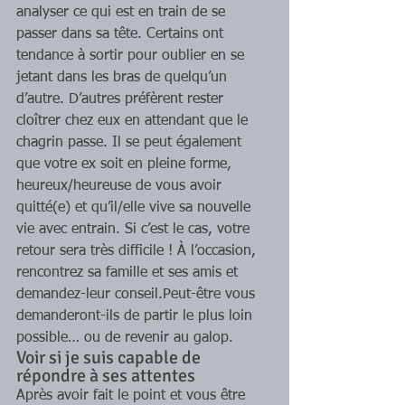
analyser ce qui est en train de se 
passer dans sa tête. Certains ont 
tendance à sortir pour oublier en se 
jetant dans les bras de quelqu’un 
d’autre. D’autres préfèrent rester 
cloîtrer chez eux en attendant que le 
chagrin passe. Il se peut également 
que votre ex soit en pleine forme, 
heureux/heureuse de vous avoir 
quitté(e) et qu’il/elle vive sa nouvelle 
vie avec entrain. Si c’est le cas, votre 
retour sera très difficile ! À l’occasion, 
rencontrez sa famille et ses amis et 
demandez-leur conseil.Peut-être vous 
demanderont-ils de partir le plus loin 
possible… ou de revenir au galop. 
Voir si je suis capable de 
répondre à ses attentes 
Après avoir fait le point et vous être 