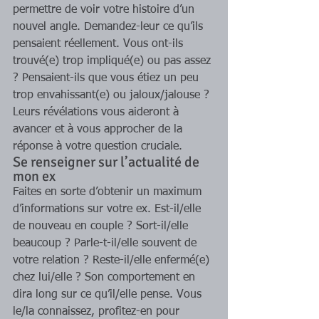
permettre de voir votre histoire d’un 
nouvel angle. Demandez-leur ce qu’ils 
pensaient réellement. Vous ont-ils 
trouvé(e) trop impliqué(e) ou pas assez 
? Pensaient-ils que vous étiez un peu 
trop envahissant(e) ou jaloux/jalouse ? 
Leurs révélations vous aideront à 
avancer et à vous approcher de la 
réponse à votre question cruciale. 
Se renseigner sur l’actualité de 
mon ex 
Faites en sorte d’obtenir un maximum 
d’informations sur votre ex. Est-il/elle 
de nouveau en couple ? Sort-il/elle 
beaucoup ? Parle-t-il/elle souvent de 
votre relation ? Reste-il/elle enfermé(e) 
chez lui/elle ? Son comportement en 
dira long sur ce qu’il/elle pense. Vous 
le/la connaissez, profitez-en pour 