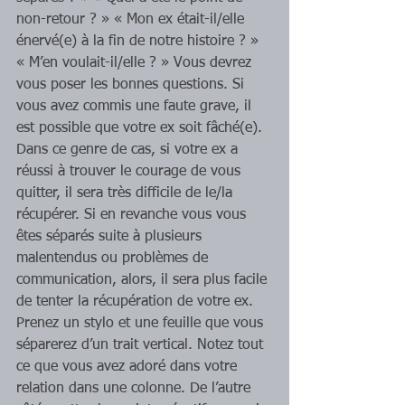
non-retour ? » « Mon ex était-il/elle 
énervé(e) à la fin de notre histoire ? » 
« M’en voulait-il/elle ? » Vous devrez 
vous poser les bonnes questions. Si 
vous avez commis une faute grave, il 
est possible que votre ex soit fâché(e). 
Dans ce genre de cas, si votre ex a 
réussi à trouver le courage de vous 
quitter, il sera très difficile de le/la 
récupérer. Si en revanche vous vous 
êtes séparés suite à plusieurs 
malentendus ou problèmes de 
communication, alors, il sera plus facile 
de tenter la récupération de votre ex. 
Prenez un stylo et une feuille que vous 
séparerez d’un trait vertical. Notez tout 
ce que vous avez adoré dans votre 
relation dans une colonne. De l’autre 