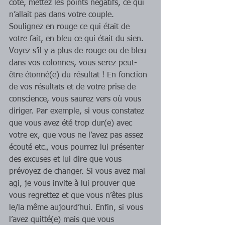
côté, mettez les points négatifs, ce qui 
n’allait pas dans votre couple. 
Soulignez en rouge ce qui était de 
votre fait, en bleu ce qui était du sien. 
Voyez s’il y a plus de rouge ou de bleu 
dans vos colonnes, vous serez peut-
être étonné(e) du résultat ! En fonction 
de vos résultats et de votre prise de 
conscience, vous saurez vers où vous 
diriger. Par exemple, si vous constatez 
que vous avez été trop dur(e) avec 
votre ex, que vous ne l’avez pas assez 
écouté etc., vous pourrez lui présenter 
des excuses et lui dire que vous 
prévoyez de changer. Si vous avez mal 
agi, je vous invite à lui prouver que 
vous regrettez et que vous n’êtes plus 
le/la même aujourd’hui. Enfin, si vous 
l’avez quitté(e) mais que vous 