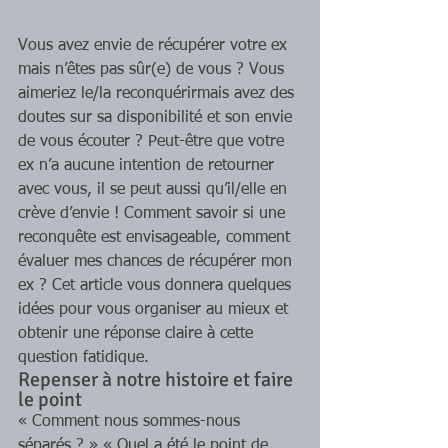
Vous avez envie de récupérer votre ex 
mais n’êtes pas sûr(e) de vous ? Vous 
aimeriez le/la reconquérirmais avez des 
doutes sur sa disponibilité et son envie 
de vous écouter ? Peut-être que votre 
ex n’a aucune intention de retourner 
avec vous, il se peut aussi qu’il/elle en 
crève d’envie ! Comment savoir si une 
reconquête est envisageable, comment 
évaluer mes chances de récupérer mon 
ex ? Cet article vous donnera quelques 
idées pour vous organiser au mieux et 
obtenir une réponse claire à cette 
question fatidique. 
Repenser à notre histoire et faire 
le point 
« Comment nous sommes-nous 
séparés ? » « Quel a été le point de 