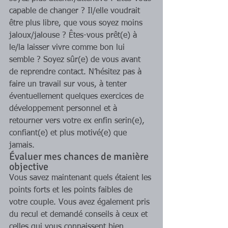
capable de changer ? Il/elle voudrait 
être plus libre, que vous soyez moins 
jaloux/jalouse ? Êtes-vous prêt(e) à 
le/la laisser vivre comme bon lui 
semble ? Soyez sûr(e) de vous avant 
de reprendre contact. N’hésitez pas à 
faire un travail sur vous, à tenter 
éventuellement quelques exercices de 
développement personnel et à 
retourner vers votre ex enfin serin(e), 
confiant(e) et plus motivé(e) que 
jamais. 
Évaluer mes chances de manière 
objective 
Vous savez maintenant quels étaient les 
points forts et les points faibles de 
votre couple. Vous avez également pris 
du recul et demandé conseils à ceux et 
celles qui vous connaissent bien. 