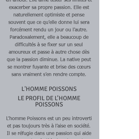
en amour. Elle aime tester ses limites et 
exacerber sa propre passion. Elle est 
naturellement optimiste et pense 
souvent que ce qu’elle donne lui sera 
forcément rendu un jour ou l’autre. 
Paradoxalement, elle a beaucoup de 
difficultés à se fixer sur un seul 
amoureux et passe à autre chose dès 
que la passion diminue. La native peut 
se montrer fuyante et brise des cœurs 
sans vraiment s’en rendre compte. 
L'HOMME POISSONS 
LE PROFIL DE L’HOMME 
POISSONS 
L’homme Poissons est un peu introverti 
et pas toujours très à l’aise en société. 
Il se réfugie dans une passion qui aide 