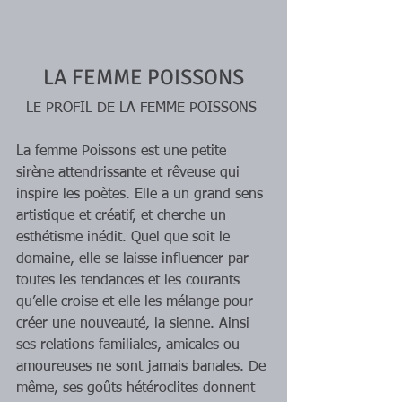
 LA FEMME POISSONS 
LE PROFIL DE LA FEMME POISSONS 
La femme Poissons est une petite 
sirène attendrissante et rêveuse qui 
inspire les poètes. Elle a un grand sens 
artistique et créatif, et cherche un 
esthétisme inédit. Quel que soit le 
domaine, elle se laisse influencer par 
toutes les tendances et les courants 
qu’elle croise et elle les mélange pour 
créer une nouveauté, la sienne. Ainsi 
ses relations familiales, amicales ou 
amoureuses ne sont jamais banales. De 
même, ses goûts hétéroclites donnent 