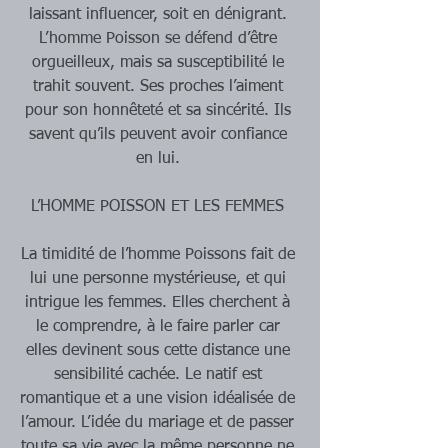
laissant influencer, soit en dénigrant. 
L’homme Poisson se défend d’être 
orgueilleux, mais sa susceptibilité le 
trahit souvent. Ses proches l’aiment 
pour son honnêteté et sa sincérité. Ils 
savent qu’ils peuvent avoir confiance 
en lui. 
L’HOMME POISSON ET LES FEMMES 
La timidité de l’homme Poissons fait de 
lui une personne mystérieuse, et qui 
intrigue les femmes. Elles cherchent à 
le comprendre, à le faire parler car 
elles devinent sous cette distance une 
sensibilité cachée. Le natif est 
romantique et a une vision idéalisée de 
l’amour. L’idée du mariage et de passer 
toute sa vie avec la même personne ne 