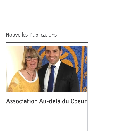
Nouvelles Publications
Association Au-delà du Coeur
Mon homme me 
une autre, pour