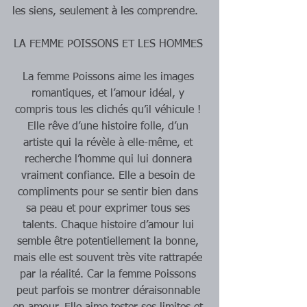
les siens, seulement à les comprendre. 
LA FEMME POISSONS ET LES HOMMES 
La femme Poissons aime les images 
romantiques, et l’amour idéal, y 
compris tous les clichés qu’il véhicule ! 
Elle rêve d’une histoire folle, d’un 
artiste qui la révèle à elle-même, et 
recherche l’homme qui lui donnera 
vraiment confiance. Elle a besoin de 
compliments pour se sentir bien dans 
sa peau et pour exprimer tous ses 
talents. Chaque histoire d’amour lui 
semble être potentiellement la bonne, 
mais elle est souvent très vite rattrapée 
par la réalité. Car la femme Poissons 
peut parfois se montrer déraisonnable 