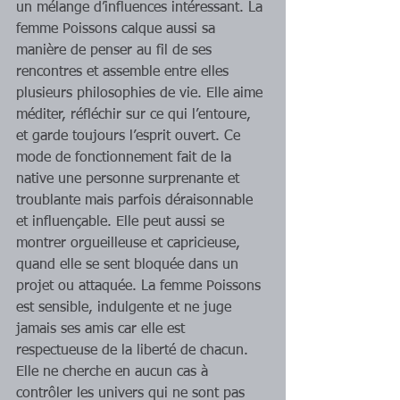
un mélange d’influences intéressant. La 
femme Poissons calque aussi sa 
manière de penser au fil de ses 
rencontres et assemble entre elles 
plusieurs philosophies de vie. Elle aime 
méditer, réfléchir sur ce qui l’entoure, 
et garde toujours l’esprit ouvert. Ce 
mode de fonctionnement fait de la 
native une personne surprenante et 
troublante mais parfois déraisonnable 
et influençable. Elle peut aussi se 
montrer orgueilleuse et capricieuse, 
quand elle se sent bloquée dans un 
projet ou attaquée. La femme Poissons 
est sensible, indulgente et ne juge 
jamais ses amis car elle est 
respectueuse de la liberté de chacun. 
Elle ne cherche en aucun cas à 
contrôler les univers qui ne sont pas 