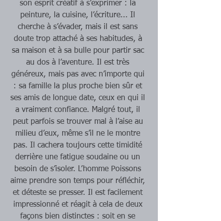
son esprit créatif à s’exprimer : la 
peinture, la cuisine, l’écriture... Il 
cherche à s’évader, mais il est sans 
doute trop attaché à ses habitudes, à 
sa maison et à sa bulle pour partir sac 
au dos à l’aventure. Il est très 
généreux, mais pas avec n’importe qui 
: sa famille la plus proche bien sûr et 
ses amis de longue date, ceux en qui il 
a vraiment confiance. Malgré tout, il 
peut parfois se trouver mal à l’aise au 
milieu d’eux, même s’il ne le montre 
pas. Il cachera toujours cette timidité 
derrière une fatigue soudaine ou un 
besoin de s’isoler. L’homme Poissons 
aime prendre son temps pour réfléchir, 
et déteste se presser. Il est facilement 
impressionné et réagit à cela de deux 
façons bien distinctes : soit en se 