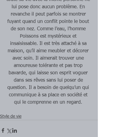
lui pose donc aucun problème. En 
revanche il peut parfois se montrer 
fuyant quand un conflit pointe le bout 
de son nez. Comme l’eau, l’homme 
Poissons est mystérieux et 
insaisissable. Il est très attaché à sa 
maison, qu’il aime meubler et décorer 
avec soin. Il aimerait trouver une 
amoureuse tolérante et pas trop 
bavarde, qui laisse son esprit voguer 
dans ses rêves sans lui poser de 
question. Il a besoin de quelqu’un qui 
communique à sa place en société et 
qui le comprenne en un regard. 
Style de vie