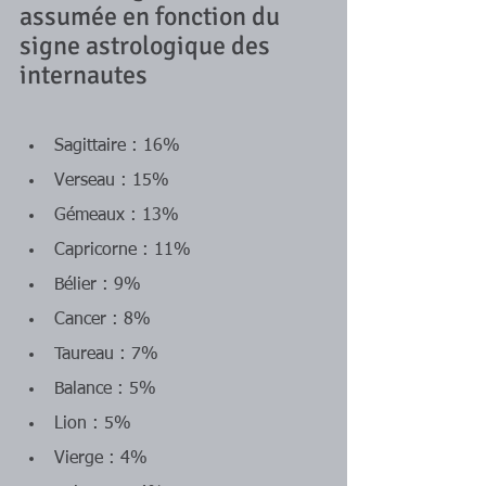
assumée en fonction du 
signe astrologique des 
internautes
Sagittaire : 16%
Verseau : 15%
Gémeaux : 13%
Capricorne : 11%
Bélier : 9%
Cancer : 8%
Taureau : 7%
Balance : 5%
Lion : 5%
Vierge : 4%