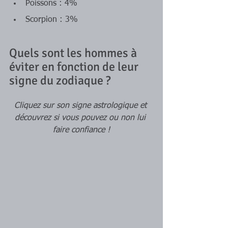
Poissons : 4%
Scorpion : 3%
Quels sont les hommes à 
éviter en fonction de leur 
signe du zodiaque ?
Cliquez sur son signe astrologique et 
découvrez si vous pouvez ou non lui 
faire confiance !