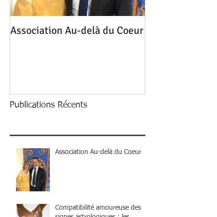
Association Au-delà du Coeur
Mon homme me 
une autre, pour
Publications Récents
Association Au-delà du Coeur
Compatibilité amoureuse des
signes astrologiques : les