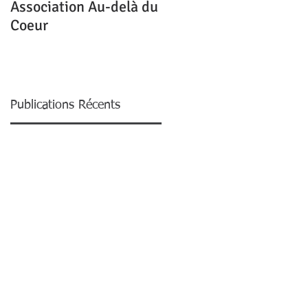
Association Au-delà du
Mon homme me quitte
Coeur
pour une autre,
pourquoi ?
Publications Récents