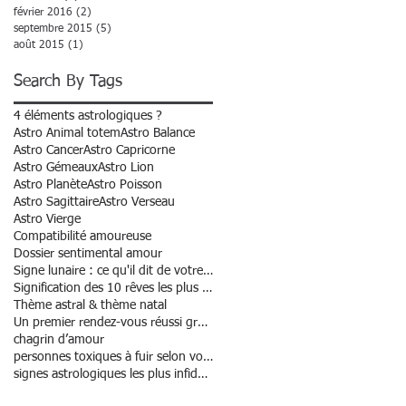
février 2016
(2)
2 posts
septembre 2015
(5)
5 posts
août 2015
(1)
1 post
Search By Tags
4 éléments astrologiques ?
Astro Animal totem
Astro Balance
Astro Cancer
Astro Capricorne
Astro Gémeaux
Astro Lion
Astro Planète
Astro Poisson
Astro Sagittaire
Astro Verseau
Astro Vierge
Compatibilité amoureuse
Dossier sentimental amour
Signe lunaire : ce qu'il dit de votre personnalité
Signification des 10 rêves les plus courants
Thème astral & thème natal
Un premier rendez-vous réussi grâce à l’astrologie
chagrin d’amour
personnes toxiques à fuir selon votre signe
signes astrologiques les plus infidèles ?