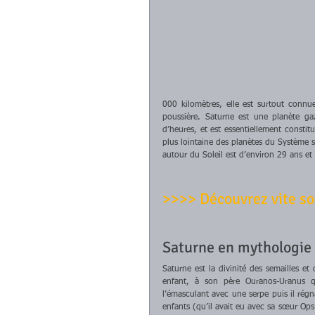
000 kilomètres, elle est surtout connu
poussière. Saturne est une planète gaz
d’heures, et est essentiellement constit
plus lointaine des planètes du Système so
autour du Soleil est d’environ 29 ans et
>>>> Découvrez vite sou
Saturne en mythologie :
Saturne est la divinité des semailles et 
enfant, à son père Ouranos-Uranus qu
l’émasculant avec une serpe puis il régna
enfants (qu’il avait eu avec sa sœur Ops