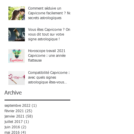
Comment séduire un
Capricorne facilement ? Nos
secrets astrologiques
Vous êtes Capricorne ? On
vous dit tout sur votre
signe astrologique !
Horoscope travail 2021
Capricorne : une année
flatteuse
Compatibilité Capricorne :
avec quels signes
astrologique êtes-vous
compatible ?
Archive
septembre 2022
(1)
1 post
février 2021
(25)
25 posts
janvier 2021
(58)
58 posts
juillet 2017
(1)
1 post
juin 2016
(2)
2 posts
mai 2016
(4)
4 posts