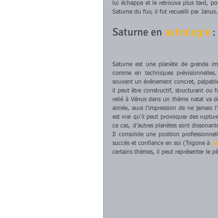
lui échappa et le retrouva plus tard, pou
Saturne du fuir, il fut recueilli par Janus.
Saturne en 
astrologie
 
Saturne est une planète de grande imp
comme en techniques prévisionnelles. 
souvent un événement concret, palpable
il peut être constructif, structurant ou f
relié à Vénus dans un thème natal va d
aimée, aura l’impression de ne jamais l’
est vrai qu'il peut provoquer des rupture
ce cas, d’autres planètes sont dissonantes
Il consolide une position professionnel
succès et confiance en soi (Trigone à 
Ju
certains thèmes, il peut représenter le pè