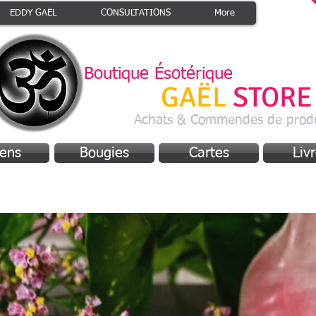
EDDY GAËL
CONSULTATIONS
More
Boutique Ésotérique
EDDY
GAËL
STORE
Achats & Commendes de produ
ens
Bougies
Cartes
Liv