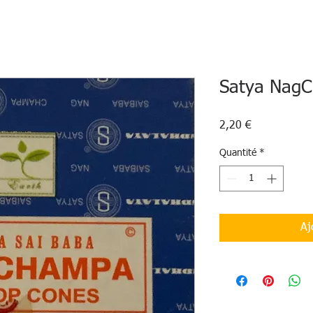
Satya Nag
Prix
2,20 €
Quantité
*
Aj