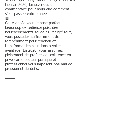
Voici ce que Eddy Gaël annonçait pour les
Lion en 2020, laissez-nous un
commentaire pour nous dire comment
s'est passée votre année.
📅
Cette année vous impose parfois
beaucoup de patience puis, des
bouleversements soudains. Malgré tout,
vous possédez suffisamment de
tempérament pour rebondir et
transformer les situations à votre
avantage. En 2020, vous assumez
pleinement de profiter de l’existence en
privé car le secteur pratique et
professionnel vous imposent pas mal de
pression et de défis.
▸▸▸▸▸
Et 2022 ? Changement
de cap !
En 2022, Saturne risque de freiner vos
avancées et de jouer parfois les rabat-
joie. Uranus prendra du plaisir à vous