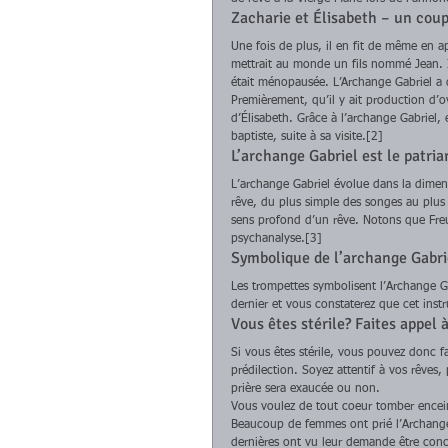
Zacharie et Élisabeth – un coupl
Une fois de plus, il en fit de même en a
mettrait au monde un fils nommé Jean. Il
était ménopausée. L’Archange Gabriel a d
Premièrement, qu’il y ait production d’o
d’Élisabeth. Grâce à l’archange Gabriel
baptiste, suite à sa visite.[2] 
L’archange Gabriel est le patri
L’archange Gabriel évolue dans la dimens
rêve, du plus simple des songes au plus 
sens profond d’un rêve. Notons que Fre
psychanalyse.[3] 
Symbolique de l’archange Gabri
Les trompettes symbolisent l’Archange Ga
dernier et vous constaterez que cet inst
Vous êtes stérile? Faites appel 
Si vous êtes stérile, vous pouvez donc f
prédilection. Soyez attentif à vos rêves
prière sera exaucée ou non. 
Vous voulez de tout coeur tomber encein
Beaucoup de femmes ont prié l’Archange 
dernières ont vu leur demande être conc