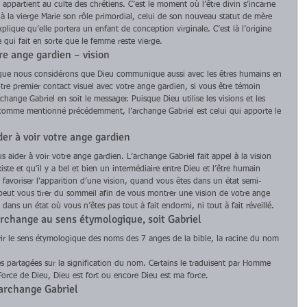
appartient au culte des chrétiens. C’est le moment où l’être divin s’incarne 
la vierge Marie son rôle primordial, celui de son nouveau statut de mère 
xplique qu’elle portera un enfant de conception virginale. C’est là l’origine 
qui fait en sorte que le femme reste vierge. 
re ange gardien – vision 
t que nous considérons que Dieu communique aussi avec les êtres humains en 
otre premier contact visuel avec votre ange gardien, si vous être témoin 
rchange Gabriel en soit le messager. Puisque Dieu utilise les visions et les 
omme mentionné précédemment, l’archange Gabriel est celui qui apporte le 
er à voir votre ange gardien 
s aider à voir votre ange gardien. L’archange Gabriel fait appel à la vision 
ste et qu’il y a bel et bien un intermédiaire entre Dieu et l’être humain 
favoriser l’apparition d’une vision, quand vous êtes dans un état semi-
 peut vous tirer du sommeil afin de vous montrer une vision de votre ange 
ans un état où vous n’êtes pas tout à fait endormi, ni tout à fait réveillé. 
archange au sens étymologique, soit Gabriel 
ir le sens étymologique des noms des 7 anges de la bible, la racine du nom 
s partagées sur la signification du nom. Certains le traduisent par Homme 
orce de Dieu, Dieu est fort ou encore Dieu est ma force. 
rchange Gabriel 