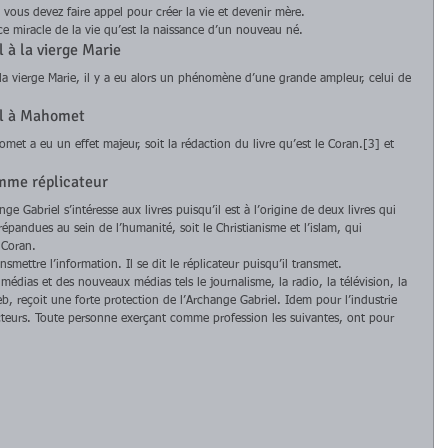
i vous devez faire appel pour créer la vie et devenir mère. 
ce miracle de la vie qu’est la naissance d’un nouveau né. 
 à la vierge Marie 
la vierge Marie, il y a eu alors un phénomène d’une grande ampleur, celui de 
el à Mahomet 
met a eu un effet majeur, soit la rédaction du livre qu’est le Coran.[3] et 
omme réplicateur 
Gabriel s’intéresse aux livres puisqu’il est à l’origine de deux livres qui 
répandues au sein de l’humanité, soit le Christianisme et l’islam, qui 
 Coran. 
mettre l’information. Il se dit le réplicateur puisqu’il transmet. 
édias et des nouveaux médias tels le journalisme, la radio, la télévision, la 
b, reçoit une forte protection de l’Archange Gabriel. Idem pour l’industrie 
facteurs. Toute personne exerçant comme profession les suivantes, ont pour 