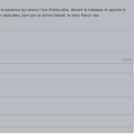
la personne qui exerce l’une d’entre elles, devient le messager et apporte le 
 réplicateur, titre que se donne Gabriel, le Saint Patron des 