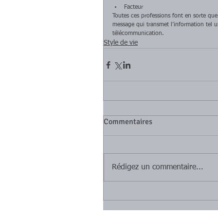
Facteur  
Toutes ces professions font en sorte que 
message qui transmet l’information tel un
télécommunication.
Style de vie
Commentaires
Rédigez un commentaire...