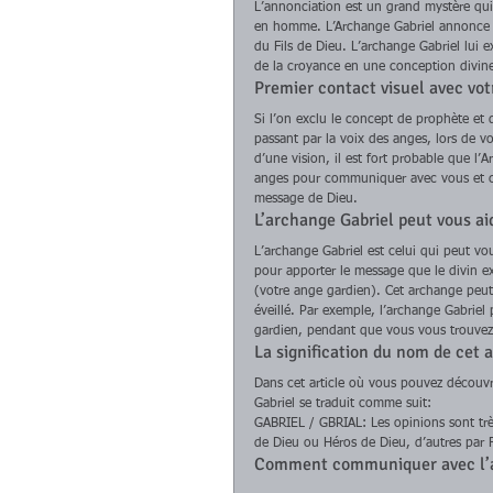
L’annonciation est un grand mystère qui 
en homme. L’Archange Gabriel annonce à 
du Fils de Dieu. L’archange Gabriel lui e
de la croyance en une conception divine 
Premier contact visuel avec vot
Si l’on exclu le concept de prophète e
passant par la voix des anges, lors de v
d’une vision, il est fort probable que l’A
anges pour communiquer avec vous et c
message de Dieu. 
L’archange Gabriel peut vous aid
L’archange Gabriel est celui qui peut vou
pour apporter le message que le divin exi
(votre ange gardien). Cet archange peut 
éveillé. Par exemple, l’archange Gabriel
gardien, pendant que vous vous trouvez d
La signification du nom de cet 
Dans cet article où vous pouvez découvr
Gabriel se traduit comme suit: 
GABRIEL / GBRIAL: Les opinions sont trè
de Dieu ou Héros de Dieu, d’autres par F
Comment communiquer avec l’a