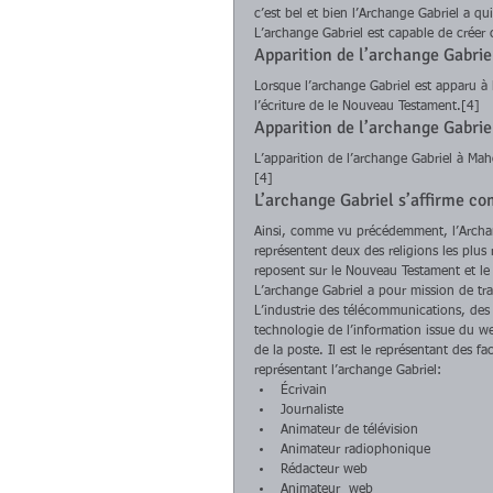
c’est bel et bien l’Archange Gabriel a qu
L’archange Gabriel est capable de créer 
Apparition de l’archange Gabriel
Lorsque l’archange Gabriel est apparu à 
l’écriture de le Nouveau Testament.[4] 
Apparition de l’archange Gabri
L’apparition de l’archange Gabriel à Maho
[4] 
L’archange Gabriel s’affirme c
Ainsi, comme vu précédemment, l’Archange 
représentent deux des religions les plus 
reposent sur le Nouveau Testament et le
L’archange Gabriel a pour mission de trans
L’industrie des télécommunications, des m
technologie de l’information issue du we
de la poste. Il est le représentant des 
représentant l’archange Gabriel:  
Écrivain  
Journaliste  
Animateur de télévision  
Animateur radiophonique  
Rédacteur web  
Animateur  web  