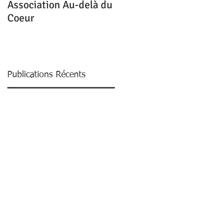
Association Au-delà du
Mon homme me quitte
Coeur
pour une autre,
pourquoi ?
Publications Récents