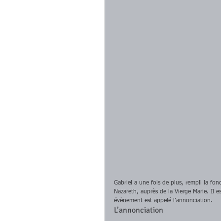
Gabriel a une fois de plus, rempli la fo
Nazareth, auprès de la Vierge Marie. Il e
évènement est appelé l’annonciation. 
L’annonciation 