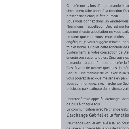
Concrètement, lors d’une demande à l’ar
simplement faire appel à la fonction Dieu 
présent dans chaque être humain. 
Vous vous donnez donc un rendez-vous 
Néanmoins, l’appellation Dieu est ma for
comme si cette appellation ne vous parla
en sorte que vous vous sentez moins inte
angélique, je vous suggère d’invoquer 
fort et noble. Oubliez cette fonction de 
Évidemment, si votre conception de Dieu
énergie omnisciente qu’est Dieu qui s’ex
demandant à cette fonction de créer la f
C’est à vous de trouver quelle est la m
Gabriel. Une manière de vous recueillir 
vous pouvez dire: «-Je me sens en paix.
vous communiquez avec l’archange Gabri
précieuse paix extirpée de la vitesse ver
Persistez à faire appel à l’archange Gab
de plus à chaque fois. 
La communication avec l’archange Gabriel 
L’archange Gabriel et la fonctio
L’archange Gabriel est relié à la reprodu
de rêve à la Vierge Marie lors de l’annon