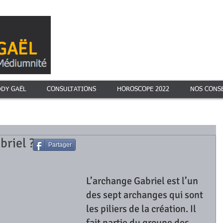
DDY GAËL
CONSULTATIONS
HOROSCOPE 2022
NOS CONSE
briel ?
Partager
L’archange Gabriel est l’un 
des sept archanges qui sont 
les piliers de la création. Il 
fait partie du groupe des 