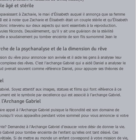
e âgé et stérile 
pparaissant à Zacharie, le mari d’Élisabeth auquel il annonça que sa femme 
 est à noter que Zacharie et Élisabeth était un couple stérile et qu’Élisabeth 
onc intervenu sur deux aspects qui sont essentiels à la reproduction. 
vules féconds. Deuxièmement, qu’il y ait une guérison de la stérilité 
, elle a soudainement pu tomber enceinte de son fils surnommé Jean le 
arche de la psychanalyse et de la dimension du rêve 
ion du rêve pour annoncer son arrivée et il aide les gens à analyser leur 
complexe des rêves. C’est l’archange Gabriel qui a aidé Daniel a analyser le 
ud prenait souvent comme référence Daniel, pour appuyer ses théories de 
el 
briel. Soyez attentif aux images, statues et films qui font référence à ce 
rument est le symbole par excellence qui est associé à l’archange Gabriel. 
à l’Archange Gabriel 
aire appel à l’Archange Gabriel puisque la fécondité est son domaine de 
, puisqu’il vous apparaîtra pendant votre sommeil pour vous annoncer si votre 
te? Demandez à l’Archange Gabriel d’exaucer votre désir de donner la vie. 
Gabriel pour tomber enceinte de l’enfant qu’elles ont tant désiré. Ces 
rétisée. Si de mettre au monde un enfant correspond à votre mission de vie, 