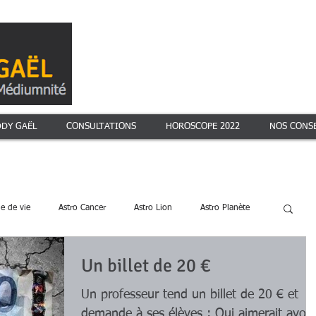
DDY GAËL
CONSULTATIONS
HOROSCOPE 2022
NOS CONSE
le de vie
Astro Cancer
Astro Lion
Astro Planète
Un billet de 20 €
s astrologiques ?
Signe lunaire : ce qu'il dit de vot
Un professeur tend un billet de 20 € et
demande à ses élèves : Qui aimerait avoir