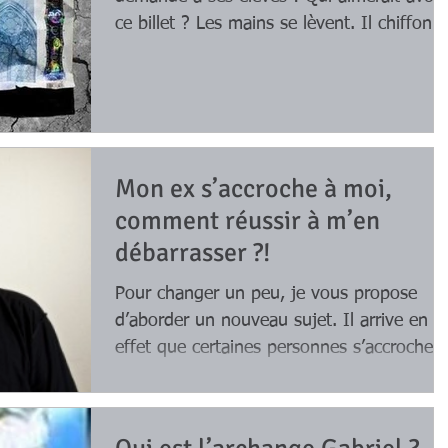
Thème astral & thème natal
ce billet ? Les mains se lèvent. Il chiffonne
ce...
astro Gémeau
Comment le/la séduire selon son sig
o Vierge
Astro Poisson
Mon ex s’accroche à moi,
comment réussir à m’en
débarrasser ?!
Astro Balance
Signification des 10 rêves les plus
Pour changer un peu, je vous propose
d’aborder un nouveau sujet. Il arrive en
 signes astrologiques
Les personnes toxiques à fuir selon
effet que certaines personnes s’accrochen
à leur ex en...
u