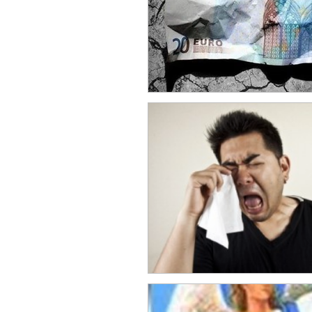
Astrologie : Prédictions et Compati
Signe astrologique : tout savoir
Compatibilité amoureuse
Astr
Un premier rendez-vous réussi grâce
Astro Sagittaire
Quels sont les
Astro Capricorne
Astro Versea