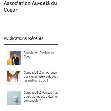
Association Au-delà du
Mon homme me quitte
Coeur
pour une autre,
pourquoi ?
Publications Récents
Association Au-delà du
Coeur
Compatibilité amoureuse
des signes astrologiques :
les meilleurs duo !
t
Compatibilité Verseau : avec
quels signes astro êtes-vous
compatible ?