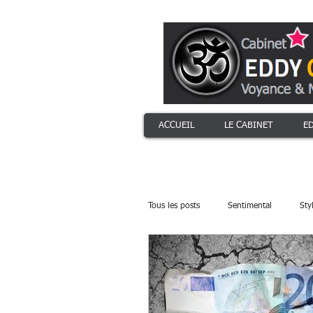
ACCUEIL
LE CABINET
E
Tous les posts
Sentimental
Sty
Astro Animal totem
4 élément