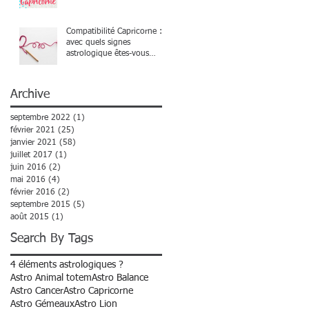
Compatibilité Capricorne :
avec quels signes
astrologique êtes-vous
compatible ?
Archive
septembre 2022
(1)
1 post
février 2021
(25)
25 posts
janvier 2021
(58)
58 posts
juillet 2017
(1)
1 post
juin 2016
(2)
2 posts
mai 2016
(4)
4 posts
février 2016
(2)
2 posts
septembre 2015
(5)
5 posts
août 2015
(1)
1 post
Search By Tags
4 éléments astrologiques ?
Astro Animal totem
Astro Balance
Astro Cancer
Astro Capricorne
Astro Gémeaux
Astro Lion