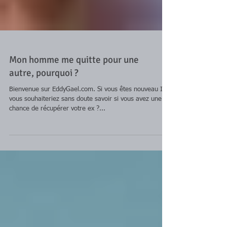
Mon homme me quitte pour une
autre, pourquoi ?
Bienvenue sur EddyGael.com. Si vous êtes nouveau ICI,
vous souhaiteriez sans doute savoir si vous avez une
chance de récupérer votre ex ?...