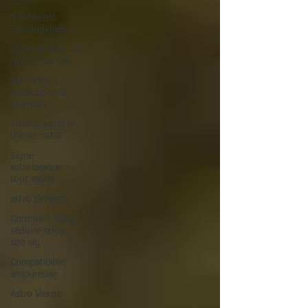
4 éléments
astrologiques ?
Signe lunaire : ce
qu'il dit de vot
Astrologie :
Prédictions et
Compati
Thème astral &
thème natal
Signe
astrologique :
tout savoir
astro Gémeau
Comment le/la
séduire selon
son sig
Compatibilité
amoureuse
Astro Vierge