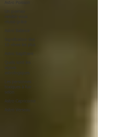
Astro Poisson
Un premier
rendez-vous
réussi grâce
Astro Balance
Signification des
10 rêves les plus
Astro Sagittaire
Quels sont les
signes
astrologiques
Les personnes
toxiques à fuir
selon
Astro Capricorne
Astro Verseau