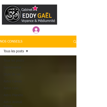
Connexion / Inscription
NOS CONSEILS
Tous les posts
Tous les posts
Sentimental
Style de vie
Astro Cancer
Astro Lion
Astro Planète
Astro Animal
totem