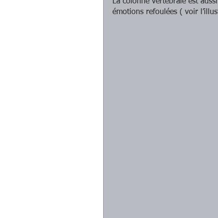
La colonne vertébrale est aussi
émotions refoulées ( voir l’illus