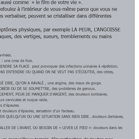
 aussi comme  » le film de votre vie ». 
efoulez à l’intérieur de vous-même parce que vous ne 
 verbaliser, peuvent se cristalliser dans différentes 
mptômes physiques, par exemple LA PEUR, L’ANGOISSE  
aques, des vertiges, sueurs, tremblements ou mains 
rrhées.  
 une crise de foie.  
DRE SA PLACE  peut provoquer des infections urinaires à répétition.  
S ENTENDRE OU QUAND ON NE VEUT PAS S’ÉCOUTER, des otites, 
 DIRE, QU’ON A RAVALÉ , une angine, des maux de gorge.  
OBÉIR OU DE SE SOUMETTRE, des problèmes de genoux.  
EMENT, PEUR DE MANQUER D’ARGENT, des douleurs lombaires.  
 cervicales et nuque raide.  
 d’épaules.  
ouleurs d’épaules, sensation d’un fardeau.  
R QUELQU’UN OU UNE SITUATION SANS RIEN DIRE…douleurs dentaires, 
ALLER DE L’AVANT, OU BESOIN DE « LEVER LE PIED »: douleurs dans les 