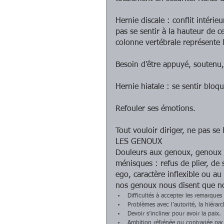
Hernie discale : conflit intérie
pas se sentir à la hauteur de c
colonne vertébrale représente l
Besoin d’être appuyé, soutenu, 
Hernie hiatale : se sentir bloq
Refouler ses émotions.
Tout vouloir diriger, ne pas se l
LES GENOUX 
Douleurs aux genoux, genoux q
ménisques : refus de plier, de 
ego, caractère inflexible ou au 
nos genoux nous disent que no
Difficultés à accepter les remarques 
Problèmes avec l’autorité, la hiérar
Devoir s’incliner pour avoir la paix. 
Ambition réfrénée ou contrariée par