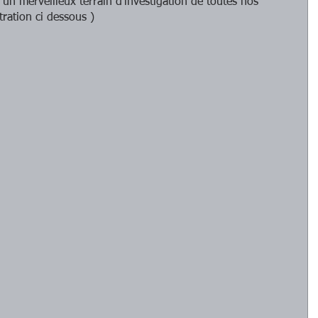
 un merveilleux terrain d’investigation de toutes nos 
tration ci dessous ) 