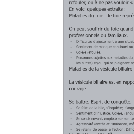
refouler, ou à ne pas vouloir 
En voici quelques extraits : 
Maladies du foie : le foie repré
On peut souffrir du foie quand
professionnels ou familiaux.  
Difficultés d’ajustement à une situat
Sentiment de manque continuel ou 
Colère refoulée.  
Personnes sujettes aux maladies du 
les autres) et/ou qui se plaignent s
Maladies de la vésicule biliaire 
La vésicule biliaire est en rappor
courage.
Se battre. Esprit de conquête. 
Se faire de la bile, s’inquiéter, s’ango
Sentiment d’injustice. Colère, rancu
Se sentir envahi, empiété sur son ter
Agressivité rentrée et ruminante, m
Se retenir de passer à l’action. Diff