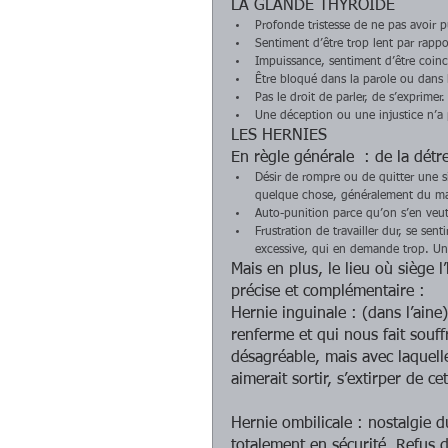
LA GLANDE THYROÏDE  
Profonde tristesse de ne pas avoir p
Sentiment d’être trop lent par rapp
Impuissance, sentiment d’être coinc
Être bloqué dans la parole ou dans l
Pas le droit de parler, de s’exprimer.
Une déception ou une injustice n’a p
LES HERNIES 
En règle générale  : de la détre
Désir de rompre ou de quitter une s
quelque chose, généralement du mat
Auto-punition parce qu’on s’en veut,
Frustration de travailler dur, se sen
excessive, qui en demande trop. Une
Mais en plus, le lieu où siège
précise et complémentaire :  
Hernie inguinale : (dans l’aine) 
renferme et qui nous fait souf
désagréable, mais avec laquell
aimerait sortir, s’extirper de ce
Hernie ombilicale : nostalgie du
totalement en sécurité. Refus d