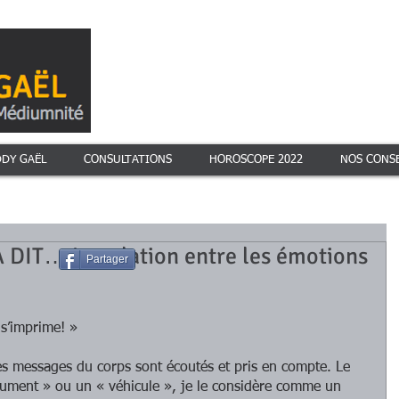
DDY GAËL
CONSULTATIONS
HOROSCOPE 2022
NOS CONSE
 DIT… La relation entre les émotions
Partager
 s’imprime! » 
es messages du corps sont écoutés et pris en compte. Le 
trument » ou un « véhicule », je le considère comme un 