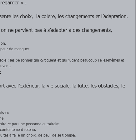
« regarder »… 
sente les choix,  la colère, les changements et l’adaptation.
 on ne parvient pas à s’adapter à des changements, 
ion.  
peur de manquer.  
foie : les personnes qui critiquent et qui jugent beaucoup (elles-mêmes et 
ouvent.  
:
t avec l’extérieur, la vie sociale, la lutte, les obstacles, le 
 
isser.  
ne.  
ritoire par une personne autoritaire.  
écontentement retenu.  
icultés à faire un choix, de peur de se tromper.  