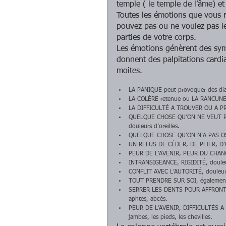
temple ( le temple de l’âme) et
Toutes les émotions que vous r
pouvez pas ou ne voulez pas les
parties de votre corps. 
Les émotions génèrent des sy
donnent des palpitations cardi
moites. 
LA PANIQUE peut provoquer des dia
LA COLÈRE retenue ou LA RANCUNE :
LA DIFFICULTÉ A TROUVER OU A PREN
QUELQUE CHOSE QU’ON NE VEUT PA
douleurs d’oreilles.  
QUELQUE CHOSE QU’ON N’A PAS OSÉ
UN REFUS DE CÉDER, DE PLIER, D’
PEUR DE L’AVENIR, PEUR DU CHANG
INTRANSIGEANCE, RIGIDITÉ, douleurs
CONFLIT AVEC L’AUTORITÉ, douleurs
TOUT PRENDRE SUR SOI, également d
SERRER LES DENTS POUR AFFRONTE
aphtes, abcès.  
PEUR DE L’AVENIR, DIFFICULTÉS A 
jambes, les pieds, les chevilles.  