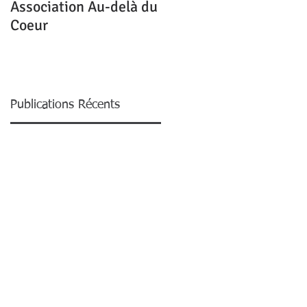
Association Au-delà du
Mon homme me quitte
Coeur
pour une autre,
pourquoi ?
Publications Récents