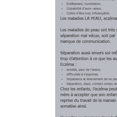
Entêtement, humiliation.  
Culpabilité d’avoir raison.  
Colère d’être trop influençable.  
Les maladies LA PEAU, eczéma,
Les maladies de peau ont très s
séparation mal vécue, soit par l
manque de communication.
Séparation aussi envers soi-mêm
trop d’attention à ce que les 
Eczéma :  
anxiété, peur de l’avenir,  
difficultés à s’exprimer.  
Impatience et énervement de ne pas
Séparation, deuil, contact rompu av
Chez les enfants, l’eczéma peut
mère à accepter que son enfant 
reprise du travail de la maman 
somatise ainsi.