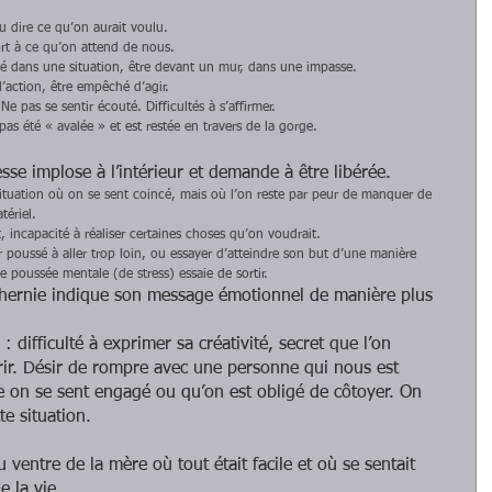
u dire ce qu’on aurait voulu.  
ort à ce qu’on attend de nous.  
é dans une situation, être devant un mur, dans une impasse.  
’action, être empêché d’agir.  
 Ne pas se sentir écouté. Difficultés à s’affirmer.  
as été « avalée » et est restée en travers de la gorge.  
sse implose à l’intérieur et demande à être libérée.  
ituation où on se sent coincé, mais où l’on reste par peur de manquer de 
ériel.  
 incapacité à réaliser certaines choses qu’on voudrait.  
tir poussé à aller trop loin, ou essayer d’atteindre son but d’une manière 
 poussée mentale (de stress) essaie de sortir.  
 l’hernie indique son message émotionnel de manière plus 
: difficulté à exprimer sa créativité, secret que l’on 
frir. Désir de rompre avec une personne qui nous est 
e on se sent engagé ou qu’on est obligé de côtoyer. On 
tte situation.
 ventre de la mère où tout était facile et où se sentait 
e la vie.