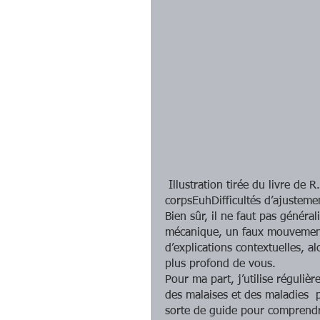
 Illustration tirée du livre de R.Fiammetti : les cartes du langage émotionnel du 
corpsEuhDifficultés d’ajustemen
Bien sûr, il ne faut pas général
mécanique, un faux mouvement
d’explications contextuelles, a
plus profond de vous. 
Pour ma part, j’utilise réguliè
des malaises et des maladies 
sorte de guide pour comprendre