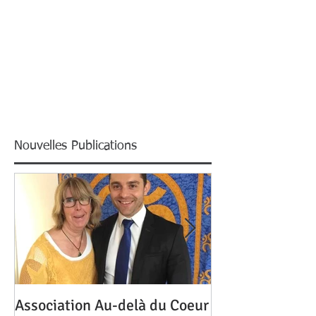
Nouvelles Publications
Association Au-delà du Coeur
Mon homme me 