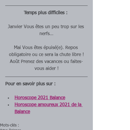
Temps plus difficiles : 
Janvier Vous êtes un peu trop sur les 
nerfs…
Mai Vous êtes épuisé(e). Repos 
obligatoire ou ce sera la chute libre !
Août Prenez des vacances ou faites-
vous aider !
Pour en savoir plus sur :
Horoscope 2021 Balance
Horoscope amoureux 2021 de la 
Balance
Mots-clés :