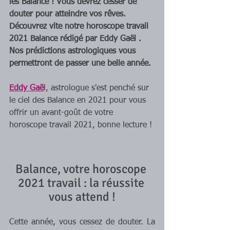
les Balance ! Vous devrez cesser de 
douter pour atteindre vos rêves. 
Découvrez vite notre horoscope travail 
2021 Balance rédigé par Eddy Gaël . 
Nos prédictions astrologiques vous 
permettront de passer une belle année.
Eddy Gaë
l, astrologue s'est penché sur 
le ciel des Balance en 2021 pour vous 
offrir un avant-goût de votre 
horoscope travail 2021, bonne lecture !
Balance, votre horoscope 
2021 travail : la réussite 
vous attend !
Cette année, vous cessez de douter. La 