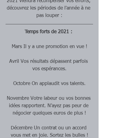
2021 viendra récompenser vos efforts, 
découvrez les périodes de l'année à ne 
pas louper :
Temps forts de 2021 : 
Mars Il y a une promotion en vue !
Avril Vos résultats dépassent parfois 
vos espérances.
Octobre On applaudit vos talents.
Novembre Votre labeur ou vos bonnes 
idées rapportent. N’ayez pas peur de 
négocier quelques euros de plus !
Décembre Un contrat ou un accord 
vous met en joie. Sortez les bulles !