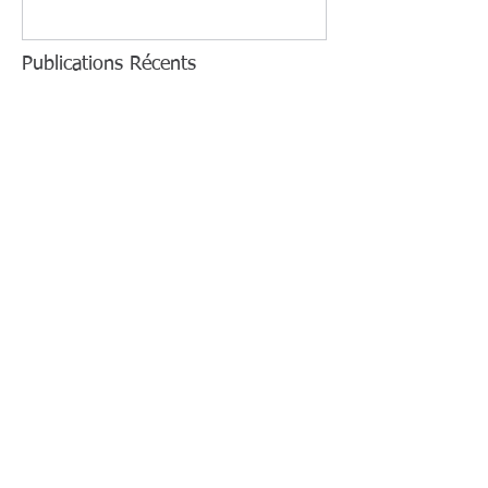
Publications Récents
Association Au-delà du Coeur
Compatibilité amoureuse des
signes astrologiques : les
meilleurs duo !
Compatibilité Verseau : avec
quels signes astro êtes-vous
compatible ?
Vous êtes Verseau ? On vous