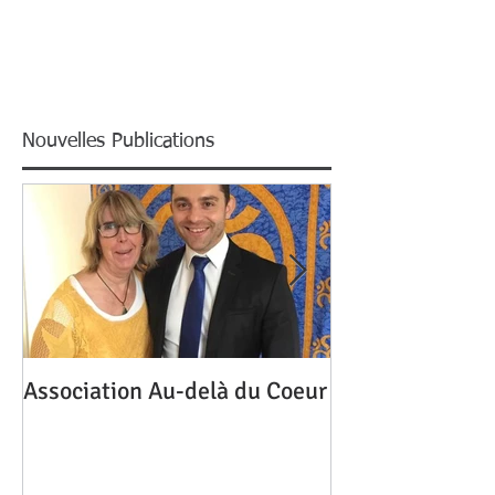
Nouvelles Publications
Association Au-delà du Coeur
Mon homme me 
une autre, pour