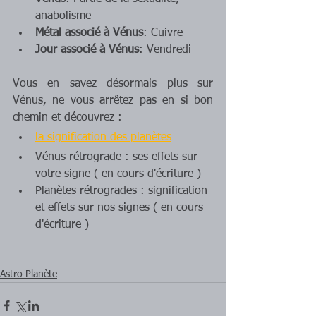
anabolisme
Métal associé à Vénus
: Cuivre
Jour associé à Vénus
: Vendredi
Vous en savez désormais plus sur 
Vénus, ne vous arrêtez pas en si bon 
chemin et découvrez : 
la signification des planètes
Vénus rétrograde : ses effets sur 
votre signe ( en cours d'écriture )
Planètes rétrogrades : signification 
et effets sur nos signes ( en cours 
d'écriture )
Astro Planète