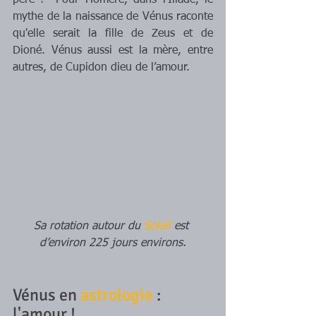
père !  Pour Homère, dans l'Iliade, le 
mythe de la naissance de Vénus raconte 
qu'elle serait la fille de Zeus et de 
Dioné. Vénus aussi est la mère, entre 
autres, de Cupidon dieu de l’amour.
Sa rotation autour du 
Soleil
 est 
d’environ 225 jours environs.
Vénus en 
astrologie
 : 
l'amour !