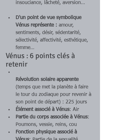
insouciance, lâcheté, aversion…
D'un point de vue symbolique 
Vénus représente :
 amour, 
sentiments, désir, sédentarité, 
sélectivité, affectivité, esthétique, 
femme…
Vénus : 6 points clés à 
retenir
Révolution solaire apparente
(temps que met la planète à faire 
le tour du zodiaque pour revenir à 
son point de départ) : 225 jours
Élément associé à Vénus
: Air
Partie du corps associée à Vénus
: 
Poumons, vessie, reins, cou
Fonction physique associé à 
Vénus
: Partie de la sexualité, 