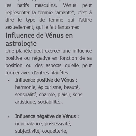
les natifs masculins, Vénus peut 
représenter la femme "amante", c'est à 
dire le type de femme qui l’attire 
sexuellement, qui le fait fantasmer.
Influence de Vénus en 
astrologie
Une planète peut exercer une influence 
positive ou négative en fonction de sa 
position ou des aspects qu'elle peut 
former avec d'autres planètes.
Influence positive de Vénus :
harmonie, épicurisme, beauté, 
sensualité, charme, plaisir, sens 
artistique, sociabilité…
Influence négative de Vénus :
nonchalance, possessivité, 
subjectivité, coquetterie, 