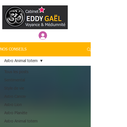
Connexion / Inscription
NOS CONSEILS
Astro Animal totem
Tous les posts
Sentimental
Style de vie
Astro Cancer
Astro Lion
Astro Planète
Astro Animal totem