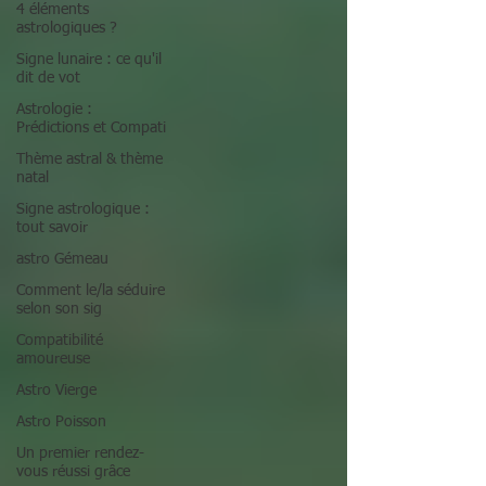
4 éléments
astrologiques ?
Signe lunaire : ce qu'il
dit de vot
Astrologie :
Prédictions et Compati
Thème astral & thème
natal
Signe astrologique :
tout savoir
astro Gémeau
Comment le/la séduire
selon son sig
Compatibilité
amoureuse
Astro Vierge
Astro Poisson
Un premier rendez-
vous réussi grâce