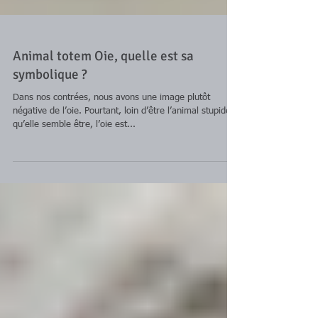
Animal totem Oie, quelle est sa
symbolique ?
Dans nos contrées, nous avons une image plutôt
négative de l’oie. Pourtant, loin d’être l’animal stupide
qu’elle semble être, l’oie est...