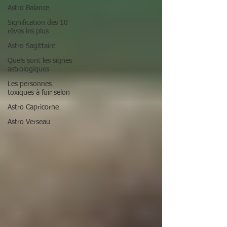
Astro Balance
Signification des 10
rêves les plus
Astro Sagittaire
Quels sont les signes
astrologiques
Les personnes
toxiques à fuir selon
Astro Capricorne
Astro Verseau