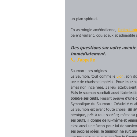
un plan spirituel.
En astrologie amérindienne, 
l'animal to
parent vaillant, courageux et admirable a
Des questions sur votre aveni
immédiatement.
📞 J'appelle
Saumon : ses origines
Le Saumon, tout comme le
 Lion
, son do
sorte de charisme impérial. Pour les tri
âmes non incarnées. Ils leur attribuaient
Mais le saumon suscitait aussi l’admirat
pondre ses œufs. 
Faisant preuve 
d’une d
Symbolique du Saumon : Créativité et 
Le Saumon est avant toute chose, 
un sy
héroïque, prêt à tout sacrifier, même sa p
ses œufs, il donne de lui-même et remont
c’est aussi une façon pour lui de surviv
ses propres idées,
 l
e Saumon ne suit que