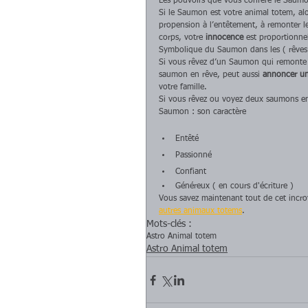
Les pouvoirs que vous confère le Saum
Si le Saumon est votre animal totem, alor
propension à l’entêtement, à remonter le 
corps, votre 
innocence 
est proportionnel
Symbolique du Saumon dans les ( rêves )
Si vous rêvez d’un Saumon qui remonte la
saumon en rêve, peut aussi 
annoncer un
votre famille.
Si vous rêvez ou voyez deux saumons en
Saumon : son caractère
Entêté
Passionné
Confiant
Généreux ( en cours d'écriture )
Vous savez maintenant tout de cet incroy
autres animaux totems
.
Mots-clés :
Astro Animal totem
Astro Animal totem