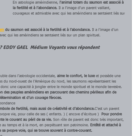
En astrologie amérindienne, 
l'animal totem du saumon est associé à 
la fertilité et à l’abondance.
 Il a l’image d’un parent vaillant, 
courageux et admirable avec qui les amérindiens se sentaient liés sur 
tem
 du saumon est associé à la fertilité et à l’abondance.
 Il a l’image d’un 
vec qui les amérindiens se sentaient liés sur un plan spirituel.
r ? EDDY GAEL  Médium Voyants vous répondent 
uble dans l’astrologie occidentale, 
aime le confort, le luxe
 et possède une 
bus du nord-ouest de l’Amérique du nord, les saumons représentaient les 
 donc une capacité à jongler entre le monde spirituel et le monde terrestre. 
ion des peuples amérindiens en parcourant des chemins périlleux afin de 
étermination et d’un courage féroces.
abondance
mbole de fertilité, mais aussi de créativité et d’abondance.
C’est un parent 
ropre vie, pour celle de ses ( enfants. ) ( encore d'écriture )  
Pour pondre 
e le courant au péril de sa vie. 
Son rôle de parent est donc très important, 
re au temps et à la mort, en perpétuant son patrimoine.
 Entêté et attaché à 
 sa propre voie, qui se trouve souvent à contre-courant.