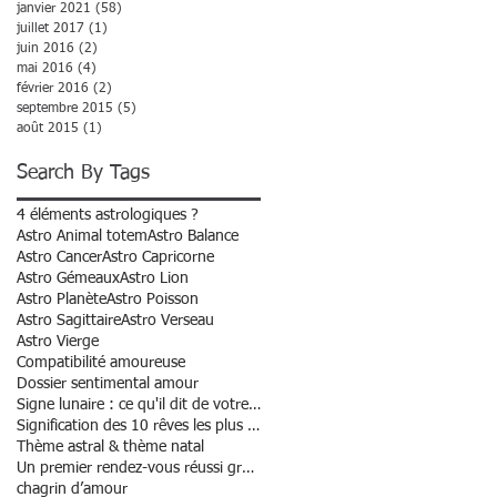
janvier 2021
(58)
58 posts
juillet 2017
(1)
1 post
juin 2016
(2)
2 posts
mai 2016
(4)
4 posts
février 2016
(2)
2 posts
septembre 2015
(5)
5 posts
août 2015
(1)
1 post
Search By Tags
4 éléments astrologiques ?
Astro Animal totem
Astro Balance
Astro Cancer
Astro Capricorne
Astro Gémeaux
Astro Lion
Astro Planète
Astro Poisson
Astro Sagittaire
Astro Verseau
Astro Vierge
Compatibilité amoureuse
Dossier sentimental amour
Signe lunaire : ce qu'il dit de votre personnalité
Signification des 10 rêves les plus courants
Thème astral & thème natal
Un premier rendez-vous réussi grâce à l’astrologie
chagrin d’amour