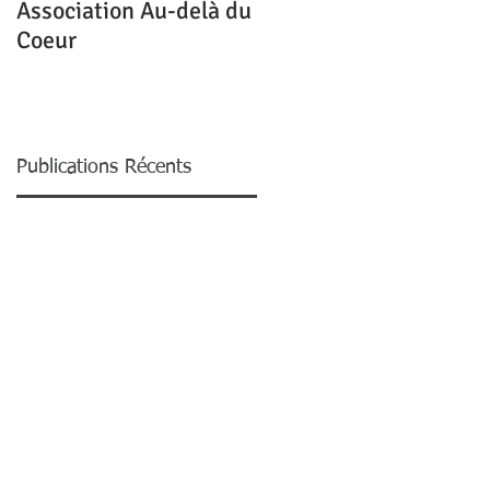
Association Au-delà du
Mon homme me quitte
Coeur
pour une autre,
pourquoi ?
Publications Récents