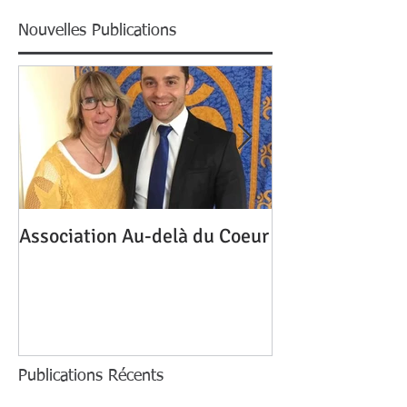
Nouvelles Publications
Association Au-delà du Coeur
Mon homme me 
une autre, pour
Publications Récents