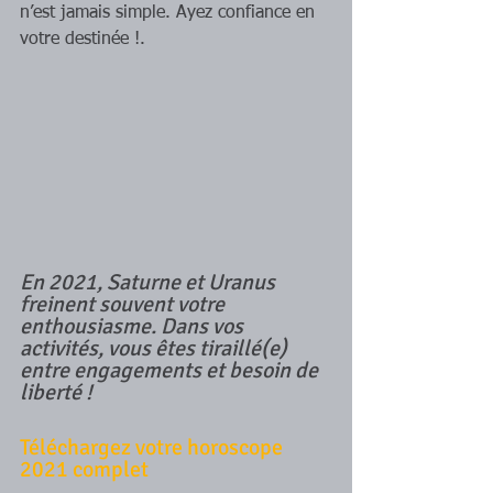
n’est jamais simple. Ayez confiance en 
votre destinée !.
En 2021, Saturne et Uranus 
freinent souvent votre 
enthousiasme. Dans vos 
activités, vous êtes tiraillé(e) 
entre engagements et besoin de 
liberté !
Téléchargez votre horoscope 
2021 complet