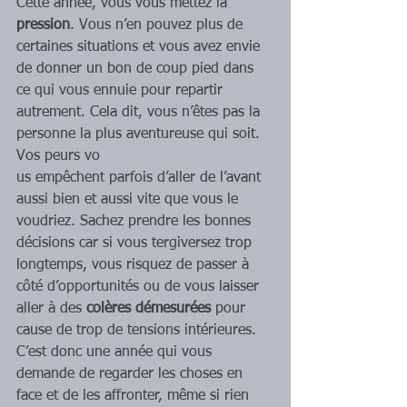
Cette année, vous vous mettez la 
pression
. Vous n’en pouvez plus de 
certaines situations et vous avez envie 
de donner un bon de coup pied dans 
ce qui vous ennuie pour repartir 
autrement. Cela dit, vous n’êtes pas la 
personne la plus aventureuse qui soit. 
Vos peurs vo
us empêchent parfois d’aller de l’avant 
aussi bien et aussi vite que vous le 
voudriez. Sachez prendre les bonnes 
décisions car si vous tergiversez trop 
longtemps, vous risquez de passer à 
côté d’opportunités ou de vous laisser 
aller à des 
colères démesurées
 pour 
cause de trop de tensions intérieures. 
C’est donc une année qui vous 
demande de regarder les choses en 
face et de les affronter, même si rien 