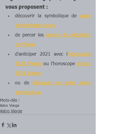
vous proposent :
découvrir la symbolique de 
votre 
animal totem l'ours
de percer les 
secrets de séduction 
du Vierge
d'anticiper 2021 avec l
'horoscope 
2021 Vierge 
ou l'horoscope 
amour 
2021 Vierge 
ou de 
découvrir un autre signe 
astrologique
Mots-clés :
Astro Vierge
Astro Vierge