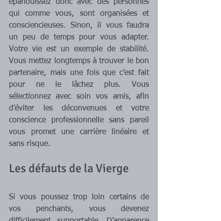
épanouissez donc avec des personnes 
qui comme vous, sont organisées et 
consciencieuses. Sinon, il vous faudra 
un peu de temps pour vous adapter. 
Votre vie est un exemple de stabilité. 
Vous mettez longtemps à trouver le bon 
partenaire, mais une fois que c’est fait 
pour ne le lâchez plus. Vous 
sélectionnez avec soin vos amis, afin 
d’éviter les déconvenues et votre 
conscience professionnelle sans pareil 
vous promet une carrière linéaire et 
sans risque.
Les défauts de la Vierge 
Si vous poussez trop loin certains de 
vos penchants, vous devenez 