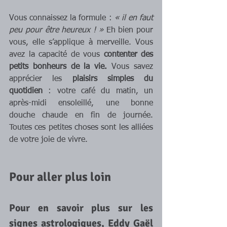
Vous connaissez la formule : 
« il en faut 
peu pour être heureux ! »
 Eh bien pour 
vous, elle s’applique à merveille. Vous 
avez la capacité de vous 
contenter des 
petits bonheurs de la vie. 
Vous savez 
apprécier les
 plaisirs simples du 
quotidien
 : votre café du matin, un 
après-midi ensoleillé, une bonne 
douche chaude en fin de journée. 
Toutes ces petites choses sont les alliées 
de votre joie de vivre.
Pour aller plus loin
Pour en savoir plus sur les 
signes astrologiques, Eddy Gaël 