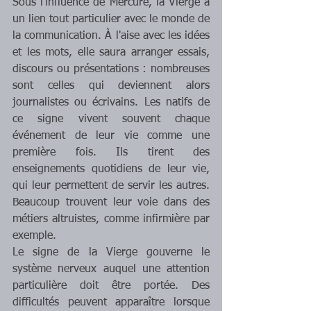
Sous l'influence de Mercure, la Vierge a 
un lien tout particulier avec le monde de 
la communication. À l'aise avec les idées 
et les mots, elle saura arranger essais, 
discours ou présentations : nombreuses 
sont celles qui deviennent alors 
journalistes ou écrivains. Les natifs de 
ce signe vivent souvent chaque 
événement de leur vie comme une 
première fois. Ils tirent des 
enseignements quotidiens de leur vie, 
qui leur permettent de servir les autres. 
Beaucoup trouvent leur voie dans des 
métiers altruistes, comme infirmière par 
exemple.
Le signe de la Vierge gouverne le 
système nerveux auquel une attention 
particulière doit être portée. Des 
difficultés peuvent apparaître lorsque 