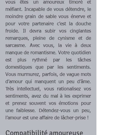
vous êtes un amoureux timoré et 
méfiant. Incapable de vous détendre, le 
moindre grain de sable vous énerve et 
pour votre partenaire c’est la douche 
froide. Il devra subir vos cinglantes 
remarques, pleine de cynisme et de 
sarcasme. Avec vous, la vie à deux 
manque de romantisme. Votre quotidien 
est plus rythmé par les tâches 
domestiques que par les sentiments. 
Vous murmurez, parfois, de vague mots 
d’amour qui manquent un peu d’âme. 
Très intellectuel, vous rationalisez vos 
sentiments, avez du mal à les exprimer 
et prenez souvent vos émotions pour 
une faiblesse. Détendez-vous un peu, 
l’amour est une affaire de lâcher-prise !
Compatibilité amoureuse 