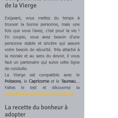
de la Vierge
Exigeant, vous mettez du temps à 
trouver la bonne personne, mais une 
fois que vous l’avez, c’est pour la vie ! 
En couple, vous avez besoin d'une 
personne stable et sincère qui assure 
votre besoin de sécurité. Très attaché à 
la morale et au sens du devoir, il vous 
faut un partenaire qui suive cette ligne 
de conduite.
La Vierge est compatible avec le 
Poissons
, le 
Capricorne 
et le 
Taureau
... 
Faites le test et découvrez la
compatibilité amoureuse de la Vierge
.
La recette du bonheur à 
adopter