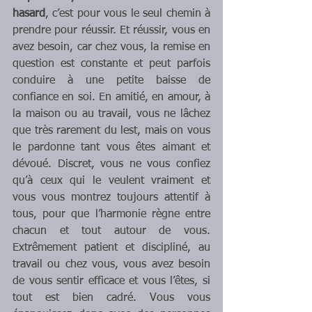
hasard
, c’est pour vous le seul chemin à 
prendre pour réussir. Et réussir, vous en 
avez besoin, car chez vous, la remise en 
question est constante et peut parfois 
conduire à une petite baisse de 
confiance en soi. En amitié, en amour, à 
la maison ou au travail, vous ne lâchez 
que très rarement du lest, mais on vous 
le pardonne tant vous êtes aimant et 
dévoué. Discret, vous ne vous confiez 
qu’à ceux qui le veulent vraiment et 
vous vous montrez toujours attentif à 
tous, pour que l’harmonie règne entre 
chacun et tout autour de vous. 
Extrêmement patient et discipliné, au 
travail ou chez vous, vous avez besoin 
de vous sentir efficace et vous l’êtes, si 
tout est bien cadré. Vous vous 