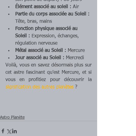
Élément associé au soleil :
 Air
Partie du corps associée au Soleil :
Tête, bras, mains
Fonction physique associé au 
Soleil :
 Expression, échanges, 
régulation nerveuse
Métal associé au Soleil :
 Mercure
Jour associé au Soleil :
 Mercredi
Voilà, vous en savez désormais plus sur 
cet astre fascinant qu'est Mercure, et si 
vous en profitiez pour découvrir la 
signification des autres planètes
 ?
Astro Planète