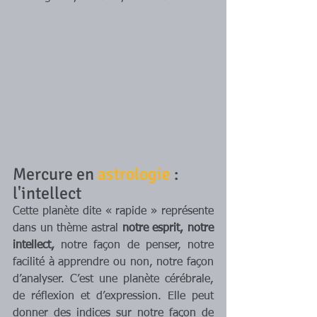
Mercure en 
astrologie
 : 
l'intellect
Cette planète dite « rapide » représente 
dans un thème astral 
notre esprit, notre 
intellect,
 notre façon de penser, notre 
facilité à apprendre ou non, notre façon 
d’analyser. C’est une planète cérébrale, 
de réflexion et d’expression. Elle peut 
donner des indices sur notre façon de 