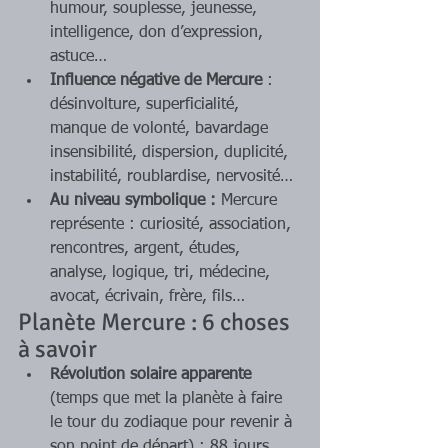
humour, souplesse, jeunesse, 
intelligence, don d’expression, 
astuce…
Influence négative de Mercure 
: 
désinvolture, superficialité, 
manque de volonté, bavardage 
insensibilité, dispersion, duplicité, 
instabilité, roublardise, nervosité…
Au niveau symbolique :
 Mercure 
représente : curiosité, association, 
rencontres, argent, études, 
analyse, logique, tri, médecine, 
avocat, écrivain, frère, fils…
Planète Mercure : 6 choses 
à savoir
Révolution solaire apparente
(temps que met la planète à faire 
le tour du zodiaque pour revenir à 
son point de départ) : 88 jours