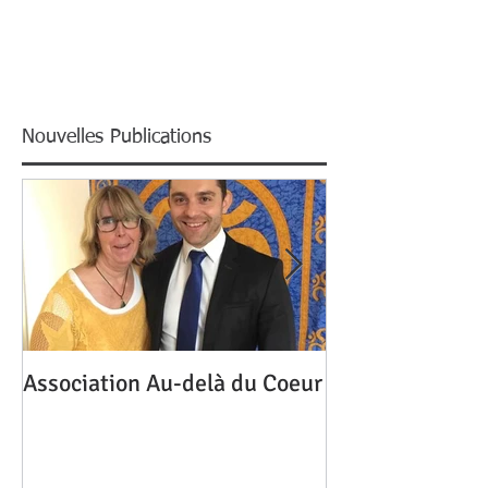
Nouvelles Publications
Association Au-delà du Coeur
Mon homme me 
une autre, pour