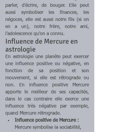
parler, d’écrire, de bouger. Elle peut 
aussi symboliser les finances, les 
négoces, elle est aussi notre fils (si on 
en a un), notre frère, notre ami, 
l’adolescence qu’on a connu.
Influence de Mercure en 
astrologie
En astrologie une planète peut exercer 
une influence positive ou négative, en 
fonction de sa position et son 
mouvement, si elle est rétrograde ou 
non. En influence positive Mercure 
apporte le meilleur de ses capacités, 
dans le cas contraire elle exerce une 
influence très négative par exemple, 
quand Mercure rétrograde.
Influence positive de Mercure :
Mercure symbolise la sociabilité, 